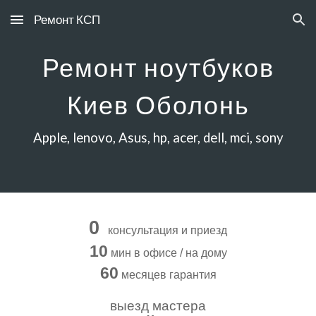
Ремонт КСП
Skip to main content
Skip to navigation
Ремонт ноутбуков
Киев
Оболонь
Apple, lenovo, Asus, hp, acer, dell, mci, sony
0
консультация и приезд
10
мин в офисе / на дому
60
месяцев гарантия
выезд мастера