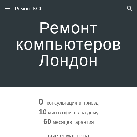
Ремонт КСП
Skip to main content
Skip to navigation
Ремонт
компьютеров
Лондон
0
консультация и приезд
10
мин в офисе / на дому
60
месяцев гарантия
выезд мастера