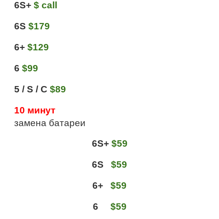
6S+
$ call
6S
$179
6+
$129
6
$99
5 / S / C
$89
10 минут
замена батареи
6S+
$59
6S
$59
6+
$59
6
$59