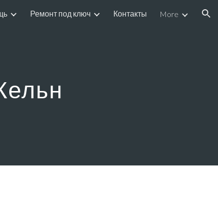
щь
Ремонт под ключ
Контакты
More
ion
Кельн
ЛЬН