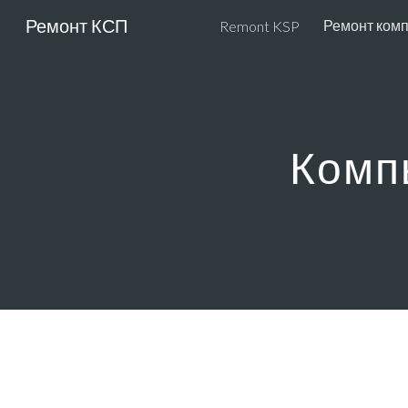
Ремонт КСП
Ремонт ком
Remont KSP
Sk
Комп
КО