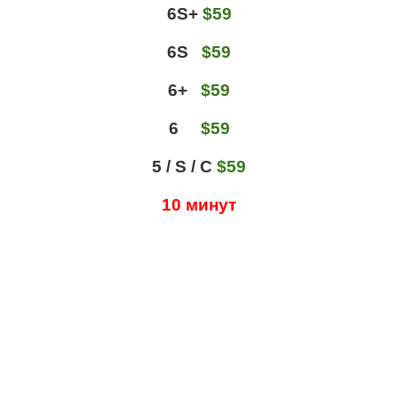
6S+
$59
6S
$59
6+
$59
6
$59
5 / S / C
$59
10 минут