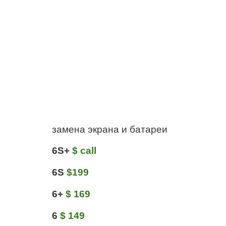
замена экрана и батареи
6S+
$ call
6S
$199
6+
$ 169
6
$ 149