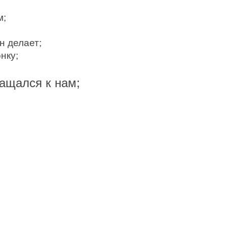
м;
н делает;
нку;
ращался к нам;
СЛУГИ: