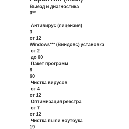
Выезд и диагностика
0**
Антивирус (лицензия)
3
от 12
Windows*** (Виндовс) установка
от 2
до 60
Пакет программ
8
60
Чистка вирусов
от 4
от 12
Оптимизация реестра
от 7
от 12
Чистка пыли ноутбука
19