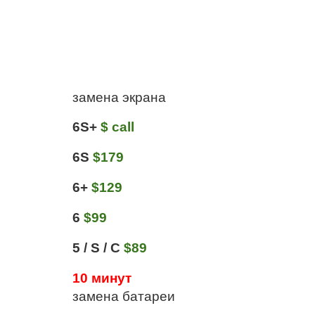
ПР
замена экрана
6S+
$ call
6S
$179
6+
$129
6
$99
5 / S / C
$89
10 минут
замена батареи